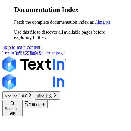
Documentation Index
Fetch the complete documentation index at:
/llms.txt
Use this file to discover all available pages before
exploring further.
Skip to main content
Textin 智能文档解析
home page
pipeline-1.0.0
简体中文
询问助手
Search...
⌘
K