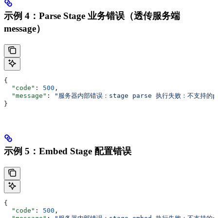
示例 4：Parse Stage 业务错误（透传服务端
message）
{
  "code"
: 
500
,
  "message"
: 
"服务器内部错误：stage parse 执行失败：不支持的prov
}
示例 5：Embed Stage 配置错误
{
  "code"
: 
500
,