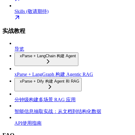
Skills (敬请期待)
实战教程
导览
xParse + LangChain 构建 Agent
xParse + LangGraph 构建 Agentic RAG
xParse + Dify 构建 Agent 和 RAG
分钟级构建多场景 RAG 应用
智能信息抽取实战：从文档到结构化数据
API使用指南