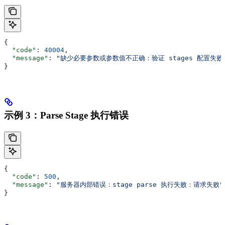
{
  "code"
: 
40004
,
  "message"
: 
"缺少必要参数或参数值不正确：验证 stages 配置失败：第
}
示例 3：Parse Stage 执行错误
{
  "code"
: 
500
,
  "message"
: 
"服务器内部错误：stage parse 执行失败：请求失败"
}