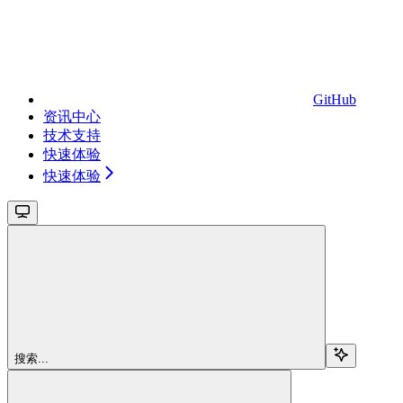
GitHub
资讯中心
技术支持
快速体验
快速体验
搜索...