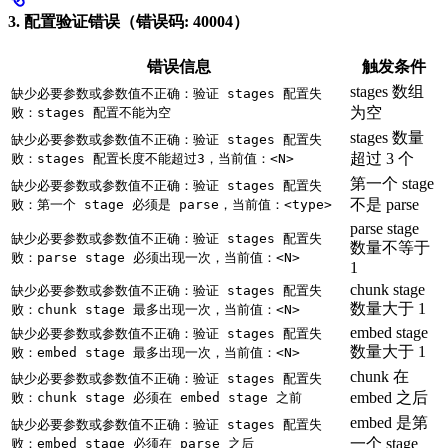
3. 配置验证错误（错误码: 40004）
错误信息
触发条件
stages 数组
缺少必要参数或参数值不正确：验证 stages 配置失
为空
败：stages 配置不能为空
stages 数量
缺少必要参数或参数值不正确：验证 stages 配置失
超过 3 个
败：stages 配置长度不能超过3，当前值：<N>
第一个 stage
缺少必要参数或参数值不正确：验证 stages 配置失
不是 parse
败：第一个 stage 必须是 parse，当前值：<type>
parse stage
缺少必要参数或参数值不正确：验证 stages 配置失
数量不等于
败：parse stage 必须出现一次，当前值：<N>
1
chunk stage
缺少必要参数或参数值不正确：验证 stages 配置失
数量大于 1
败：chunk stage 最多出现一次，当前值：<N>
embed stage
缺少必要参数或参数值不正确：验证 stages 配置失
数量大于 1
败：embed stage 最多出现一次，当前值：<N>
chunk 在
缺少必要参数或参数值不正确：验证 stages 配置失
embed 之后
败：chunk stage 必须在 embed stage 之前
embed 是第
缺少必要参数或参数值不正确：验证 stages 配置失
一个 stage
败：embed stage 必须在 parse 之后