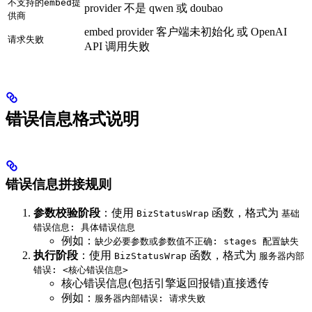
不支持的embed提
provider 不是 qwen 或 doubao
供商
embed provider 客户端未初始化 或 OpenAI
请求失败
API 调用失败
错误信息格式说明
错误信息拼接规则
参数校验阶段
：使用
函数，格式为
BizStatusWrap
基础
错误信息: 具体错误信息
例如：
缺少必要参数或参数值不正确: stages 配置缺失
执行阶段
：使用
函数，格式为
BizStatusWrap
服务器内部
错误: <核心错误信息>
核心错误信息(包括引擎返回报错)直接透传
例如：
服务器内部错误: 请求失败