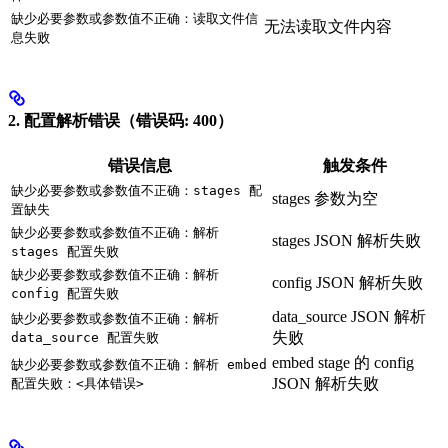
缺少必要参数或参数值不正确：读取文件信
无法读取文件内容
息失败
2. 配置解析错误（错误码: 400）
错误信息
触发条件
缺少必要参数或参数值不正确：stages 配
stages 参数为空
置缺失
缺少必要参数或参数值不正确：解析
stages JSON 解析失败
stages 配置失败
缺少必要参数或参数值不正确：解析
config JSON 解析失败
config 配置失败
data_source JSON 解析
缺少必要参数或参数值不正确：解析
失败
data_source 配置失败
embed stage 的 config
缺少必要参数或参数值不正确：解析 embed
JSON 解析失败
配置失败：<具体错误>