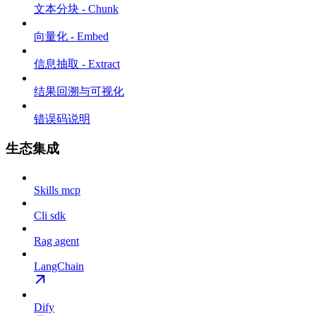
文本分块 - Chunk
向量化 - Embed
信息抽取 - Extract
结果回溯与可视化
错误码说明
生态集成
Skills mcp
Cli sdk
Rag agent
LangChain
Dify