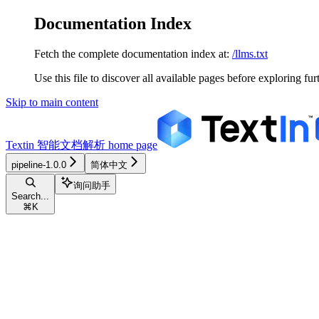
Documentation Index
Fetch the complete documentation index at:
/llms.txt
Use this file to discover all available pages before exploring fur
Skip to main content
Textin 智能文档解析
home page
pipeline-1.0.0
简体中文
询问助手
Search...
⌘
K