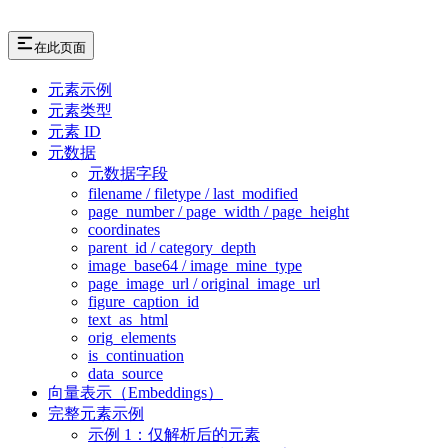
在此页面
元素示例
元素类型
元素 ID
元数据
元数据字段
filename / filetype / last_modified
page_number / page_width / page_height
coordinates
parent_id / category_depth
image_base64 / image_mine_type
page_image_url / original_image_url
figure_caption_id
text_as_html
orig_elements
is_continuation
data_source
向量表示（Embeddings）
完整元素示例
示例 1：仅解析后的元素