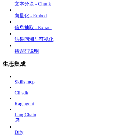
文本分块 - Chunk
向量化 - Embed
信息抽取 - Extract
结果回溯与可视化
错误码说明
生态集成
Skills mcp
Cli sdk
Rag agent
LangChain
Dify