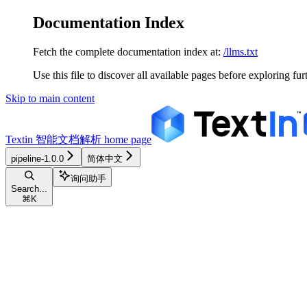
Documentation Index
Fetch the complete documentation index at:
/llms.txt
Use this file to discover all available pages before exploring fur
Skip to main content
Textin 智能文档解析
home page
pipeline-1.0.0
简体中文
询问助手
Search...
⌘
K