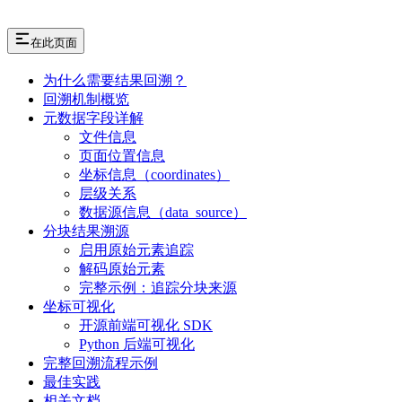
在此页面
为什么需要结果回溯？
回溯机制概览
元数据字段详解
文件信息
页面位置信息
坐标信息（coordinates）
层级关系
数据源信息（data_source）
分块结果溯源
启用原始元素追踪
解码原始元素
完整示例：追踪分块来源
坐标可视化
开源前端可视化 SDK
Python 后端可视化
完整回溯流程示例
最佳实践
相关文档