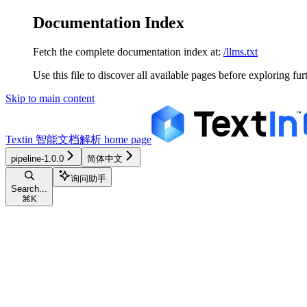
Documentation Index
Fetch the complete documentation index at:
/llms.txt
Use this file to discover all available pages before exploring fur
Skip to main content
Textin 智能文档解析
home page
pipeline-1.0.0
简体中文
询问助手
Search...
⌘
K