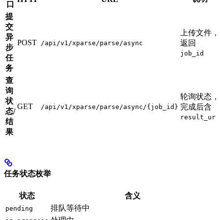
口
提
交
上传文件，
异
POST
返回
/api/v1/xparse/parse/async
步
job_id
任
务
查
询
轮询状态，
状
GET
完成后含
/api/v1/xparse/parse/async/{job_id}
态/
result_url
结
果
任务状态枚举
状态
含义
排队等待中
pending