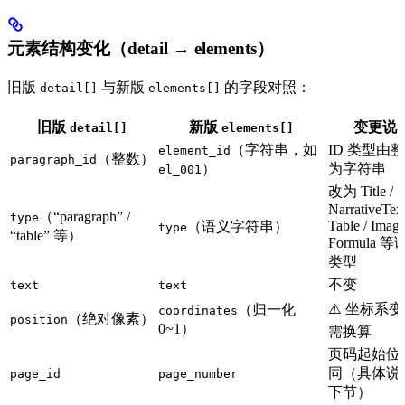
元素结构变化（detail → elements）
旧版
与新版
的字段对照：
detail[]
elements[]
旧版
新版
变更说
detail[]
elements[]
（字符串，如
ID 类型由
element_id
（整数）
paragraph_id
）
为字符串
el_001
改为 Title /
NarrativeText
（“paragraph” /
type
Table / Image
（语义字符串）
type
“table” 等）
Formula 
类型
不变
text
text
⚠️ 坐标系
（归一化
coordinates
（绝对像素）
position
0~1）
需换算
页码起始位
同（具体说
page_id
page_number
下节）