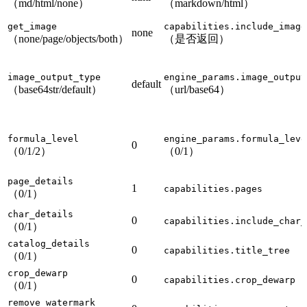
（md/html/none）
（markdown/html）
get_image
capabilities.include_image
none
（none/page/objects/both）
（是否返回）
image_output_type
engine_params.image_output
default
（base64str/default）
（url/base64）
formula_level
engine_params.formula_leve
0
（0/1/2）
（0/1）
page_details
1
capabilities.pages
（0/1）
char_details
0
capabilities.include_char_
（0/1）
catalog_details
0
capabilities.title_tree
（0/1）
crop_dewarp
0
capabilities.crop_dewarp
（0/1）
remove_watermark