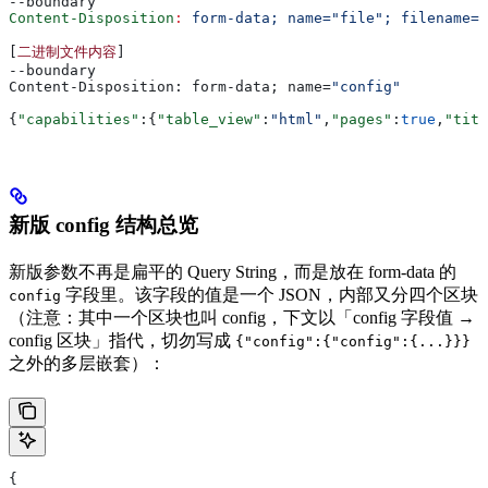
--boundary
Content-Disposition
:
 form-data; name="file"; filename="
[
二进制文件内容
]
--boundary
Content-Disposition: form-data; name=
"config"
{
"capabilities"
:{
"table_view"
:
"html"
,
"pages"
:
true
,
"titl
新版 config 结构总览
新版参数不再是扁平的 Query String，而是放在 form-data 的
字段里。该字段的值是一个 JSON，内部又分四个区块
config
（注意：其中一个区块也叫 config，下文以「config 字段值 →
config 区块」指代，切勿写成
{"config":{"config":{...}}}
之外的多层嵌套）：
{