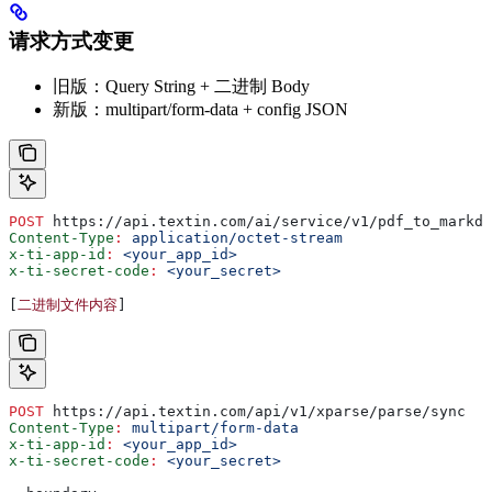
请求方式变更
旧版：Query String + 二进制 Body
新版：multipart/form-data + config JSON
POST
 https://api.textin.com/ai/service/v1/pdf_to_markdo
Content-Type
:
 application/octet-stream
x-ti-app-id
:
 <your_app_id>
x-ti-secret-code
:
 <your_secret>
[
二进制文件内容
]
POST
 https://api.textin.com/api/v1/xparse/parse/sync
Content-Type
:
 multipart/form-data
x-ti-app-id
:
 <your_app_id>
x-ti-secret-code
:
 <your_secret>