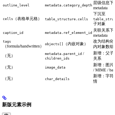
层级信息下
outline_level
metadata.category_depth
metadata
下沉至
（表格单元格）
cells
table_structure.cells
table_stru
子对象
关联关系下
caption_id
metadata.ref_element_id
metadata
改为结构化
tags
（内嵌对象）
objects[]
（formula/handwritten）
内对象数组
新增：父子
/
metadata.parent_id
（无）
关系
children_ids
新增：图片 
（无）
image_data
/ MIME / ba
新增：字符
（无）
char_details
情
新版元素示例