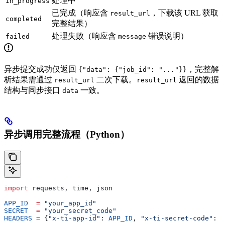
处理中
in_progress
已完成（响应含
，下载该 URL 获取
result_url
completed
完整结果）
处理失败（响应含
错误说明）
failed
message
异步提交成功仅返回
，完整解
{"data": {"job_id": "..."}}
析结果需通过
二次下载。
返回的数据
result_url
result_url
结构与同步接口
一致。
data
异步调用完整流程（Python）
import
 requests, time, json
APP_ID
  =
 "your_app_id"
SECRET
  =
 "your_secret_code"
HEADERS
 =
 {
"x-ti-app-id"
: 
APP_ID
, 
"x-ti-secret-code"
: 
S