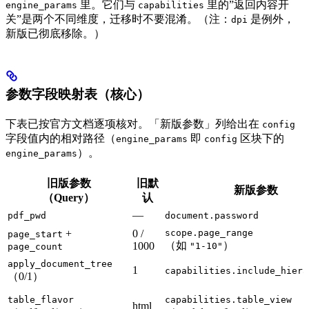
里。它们与
里的”返回内容开
engine_params
capabilities
关”是两个不同维度，迁移时不要混淆。（注：
是例外，
dpi
新版已彻底移除。）
参数字段映射表（核心）
下表已按官方文档逐项核对。「新版参数」列给出在
config
字段值内的相对路径（
即
区块下的
engine_params
config
）。
engine_params
旧版参数
旧默
新版参数
（Query）
认
—
pdf_pwd
document.password
+
0 /
scope.page_range
page_start
（如
）
1000
"1-10"
page_count
apply_document_tree
1
capabilities.include_hiera
（0/1）
table_flavor
capabilities.table_view
html