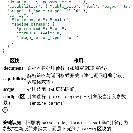
  "document"
: { 
"password"
: 
"..."
 },
  "capabilities"
: { 
"table_view"
: 
"html"
, 
"pages"
: 
true
  "scope"
: { 
"page_range"
: 
"1-10"
 },
  "config"
: {
    "force_engine"
: 
"textin"
,
    "engine_params"
: { 
      "parse_mode"
: 
"auto"
, 
      "formula_level"
: 
0
,
      "image_output_type"
: 
"url"
    }
  }
}
区块
作用
document
文档本身处理参数（如加密 PDF 密码）
解析策略与返回格式开关（决定返回哪些字段、
capabilities
表格格式等）
scope
处理范围（如页码区间）
config（区
引擎选择（
）+ 引擎级自定义参数
force_engine
块）
（
）
engine_params
关键认知
：旧版的
、
等”引擎行为
parse_mode
formula_level
参数”在新版并未消失，而是下沉到了
区块的
config