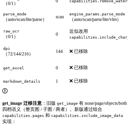
0
capabilities.remove_waterm
（0/1）
parse_mode
engine_params.parse_mode
scan
（auto/scan/lite/parse）
（auto/scan/parse/lite/vlm）
近似改用
raw_ocr
0
（0/1）
capabilities.include_char_
dpi
144
❌ 已移除
（72/144/216）
❌ 已移除
0
get_excel
❌ 已移除
1
markdown_details
get_image 迁移注意
：旧版
有 none/page/objects/both
get_image
四档语义（整页图 / 子图 / 两者）。新版通过组合
和
capabilities.pages
capabilities.include_image_data
实现：