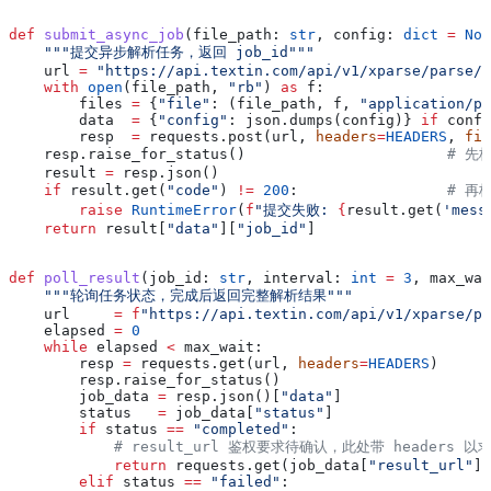
def
 submit_async_job
(
file_path
: 
str
, 
config
: 
dict
 =
 Non
    """提交异步解析任务，返回 job_id"""
    url 
=
 "https://api.textin.com/api/v1/xparse/parse/a
    with
 open
(file_path, 
"rb"
) 
as
 f:
        files 
=
 {
"file"
: (file_path, f, 
"application/pd
        data  
=
 {
"config"
: json.dumps(config)} 
if
 confi
        resp  
=
 requests.post(url, 
headers
=
HEADERS
, 
fil
    resp.raise_for_status()                       
# 先校
    result 
=
 resp.json()
    if
 result.get(
"code"
) 
!=
 200
:                 
# 再校
        raise
 RuntimeError
(
f
"提交失败: 
{
result.get(
'mess
    return
 result[
"data"
][
"job_id"
]
def
 poll_result
(
job_id
: 
str
, 
interval
: 
int
 =
 3
, 
max_wai
    """轮询任务状态，完成后返回完整解析结果"""
    url     
=
 f
"https://api.textin.com/api/v1/xparse/pa
    elapsed 
=
 0
    while
 elapsed 
<
 max_wait:
        resp 
=
 requests.get(url, 
headers
=
HEADERS
)
        resp.raise_for_status()
        job_data 
=
 resp.json()[
"data"
]
        status   
=
 job_data[
"status"
]
        if
 status 
==
 "completed"
:
            # result_url 鉴权要求待确认，此处带 headers 以
            return
 requests.get(job_data[
"result_url"
],
        elif
 status 
==
 "failed"
: