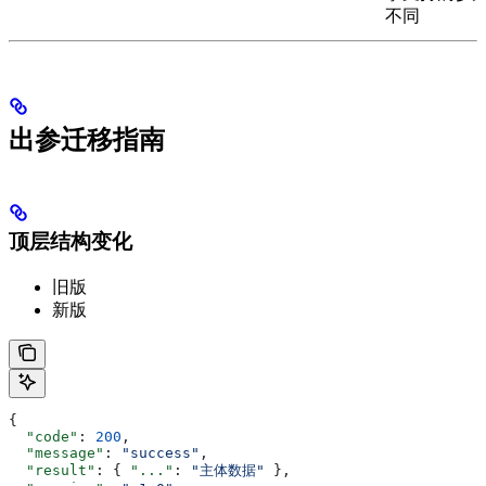
不同
出参迁移指南
顶层结构变化
旧版
新版
{
  "code"
: 
200
,
  "message"
: 
"success"
,
  "result"
: { 
"..."
: 
"主体数据"
 },