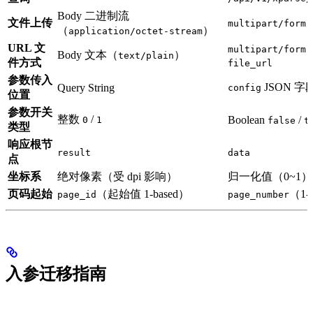
Body 二进制流
文件上传
multipart/form-
（
）
application/octet-stream
URL 文
multipart/form-
Body 文本（
）
text/plain
件方式
file_url
参数传入
JSON 字段
Query String
config
位置
参数开关
整数
/
Boolean
/
0
1
false
t
类型
响应根节
result
data
点
坐标系
绝对像素（受 dpi 影响）
归一化值（0~1）
页码起始
（起始值 1-based）
（1-
page_id
page_number
入参迁移指南