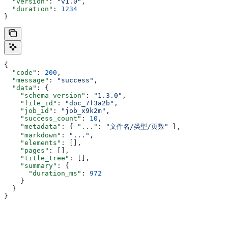
  "version"
: 
"v1.0"
,
  "duration"
: 
1234
}
{
  "code"
: 
200
,
  "message"
: 
"success"
,
  "data"
: {
    "schema_version"
: 
"1.3.0"
,
    "file_id"
: 
"doc_7f3a2b"
,
    "job_id"
: 
"job_x9k2m"
,
    "success_count"
: 
10
,
    "metadata"
: { 
"..."
: 
"文件名/类型/页数"
 },
    "markdown"
: 
"..."
,
    "elements"
: [],
    "pages"
: [],
    "title_tree"
: [],
    "summary"
: {
      "duration_ms"
: 
972
    }
  }
}