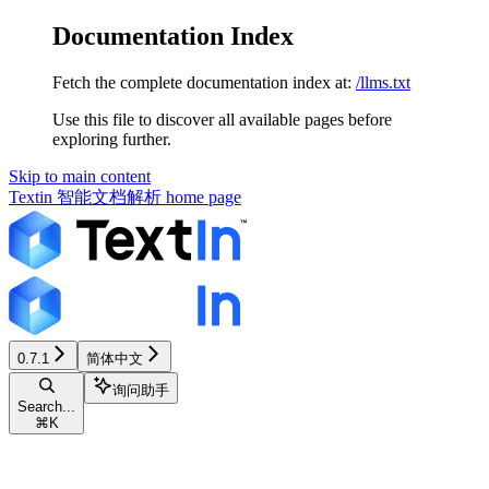
Documentation Index
Fetch the complete documentation index at:
/llms.txt
Use this file to discover all available pages before
exploring further.
Skip to main content
Textin 智能文档解析
home page
0.7.1
简体中文
询问助手
Search...
⌘
K