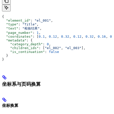
{
  "element_id"
: 
"el_001"
,
  "type"
: 
"Title"
,
  "text"
: 
"检验结果"
,
  "page_number"
: 
1
,
  "coordinates"
: [
0.1
, 
0.12
, 
0.32
, 
0.12
, 
0.32
, 
0.16
, 
0.
  "metadata"
: {
    "category_depth"
: 
0
,
    "children_ids"
: [
"el_002"
, 
"el_003"
],
    "is_continuation"
: 
false
  }
}
坐标系与页码换算
坐标换算