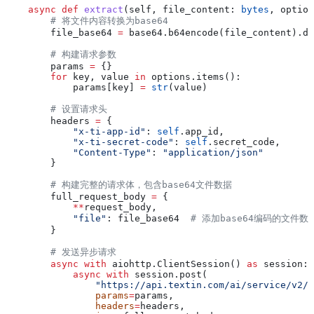
    async
 def
 extract
(
self
, 
file_content
: 
bytes
, 
option
        # 将文件内容转换为base64
        file_base64 
=
 base64.b64encode(file_content).de
        # 构建请求参数
        params 
=
 {}
        for
 key, value 
in
 options.items():
            params[key] 
=
 str
(value)
        # 设置请求头
        headers 
=
 {
            "x-ti-app-id"
: 
self
.app_id,
            "x-ti-secret-code"
: 
self
.secret_code,
            "Content-Type"
: 
"application/json"
        }
        # 构建完整的请求体，包含base64文件数据
        full_request_body 
=
 {
            **
request_body,
            "file"
: file_base64  
# 添加base64编码的文件数
        }
        # 发送异步请求
        async
 with
 aiohttp.ClientSession() 
as
 session:
            async
 with
 session.post(
                "https://api.textin.com/ai/service/v2/e
                params
=
params,
                headers
=
headers,