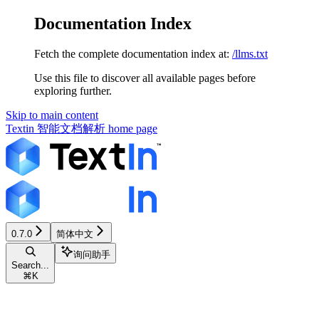
Documentation Index
Fetch the complete documentation index at:
/llms.txt
Use this file to discover all available pages before
exploring further.
Skip to main content
Textin 智能文档解析
home page
0.7.0
简体中文
询问助手
Search...
⌘
K