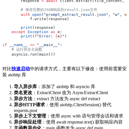
        response 
=
 await
 client.extract(file_content, o
        # 保存完整的JSON响应到result.json文件
        with
 open
(
"prompt_extract_result.json"
, 
"w"
, 
en
            f.write(response)
        print
(response)
    except
 Exception
 as
 e:
        print
(
f
"Error: 
{
e
}
"
)
if
 __name__
 ==
 "__main__"
:
    # 运行异步主函数
    asyncio.run(main())
对比
快速启动
中的请求方式，主要有以下修改：使用前需要安
装 aiohttp 库
导入异步库
：添加了 aiohttp 和 asyncio 库
类名更改
：ExtractClient 改为 AsyncExtractClient
异步方法
：extract 方法改为 async def extract
异步HTTP请求
：使用 aiohttp.ClientSession() 替代
requests.post
异步上下文管理
：使用 async with 语句管理会话和请求
异步响应处理
：使用 await response.text() 获取响应内容
主函数异步化
：main 函数改为 async def main