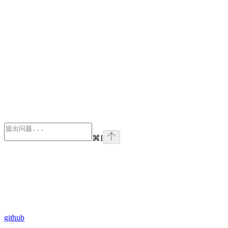
⌘
I
github