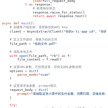
                json
=
full_request_body
            ) 
as
 response:
                # 检查响应状态
                response.raise_for_status()
                return
 await
 response.text()
async
 def
 main
():
    # 创建客户端实例，需替换你的API Key
    client 
=
 AsyncExtractClient(
"你的x-ti-app-id"
, 
"你的x
    # 定义文件路径，替换为你的文件
    file_path 
=
 "你的文件.pdf"
    # 读取本地文件
    with
 open
(file_path, 
"rb"
) 
as
 f:
        file_content 
=
 f.read()
    # 设置URL参数，可按需设置，详情见URL参数说明
    options 
=
 dict
(
        parse_mode
=
"scan"
    )
    # 设置请求体参数，prompt模式
    request_body 
=
 dict
(
        prompt
=
"请抽取这张小票中的实付金额、消费日期、店铺名称
    )
    try
: