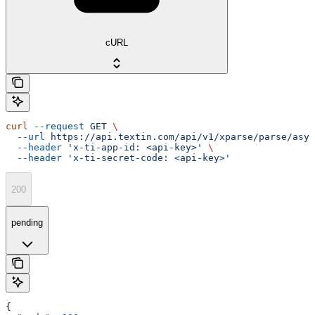
cURL
curl
 --request
 GET
 \
  --url
 https://api.textin.com/api/v1/xparse/parse/asyn
  --header
 'x-ti-app-id: <api-key>'
 \
  --header
 'x-ti-secret-code: <api-key>'
200
pending
{