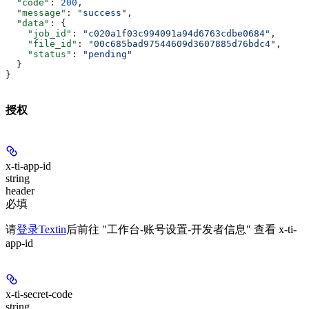
  "code"
: 
200
,
  "message"
: 
"success"
,
  "data"
: {
    "job_id"
: 
"c020a1f03c994091a94d6763cdbe0684"
,
    "file_id"
: 
"00c685bad97544609d3607885d76bdc4"
,
    "status"
: 
"pending"
  }
}
授权
x-ti-app-id
string
header
必填
请
登录Textin
后前往 "工作台-账号设置-开发者信息" 查看 x-ti-
app-id
x-ti-secret-code
string