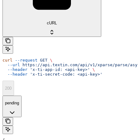
cURL
curl
 --request
 GET
 \
  --url
 https://api.textin.com/api/v1/xparse/parse/asyn
  --header
 'x-ti-app-id: <api-key>'
 \
  --header
 'x-ti-secret-code: <api-key>'
200
pending