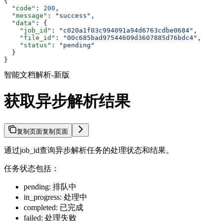
{
  "code"
: 
200
,
  "message"
: 
"success"
,
  "data"
: {
    "job_id"
: 
"c020a1f03c994091a94d6763cdbe0684"
,
    "file_id"
: 
"00c685bad97544609d3607885d76bdc4"
,
    "status"
: 
"pending"
  }
}
智能文档解析-新版
获取异步解析结果
复制页面
复制页面
通过job_id查询异步解析任务的处理状态和结果。
任务状态包括：
pending: 排队中
in_progress: 处理中
completed: 已完成
failed: 处理失败