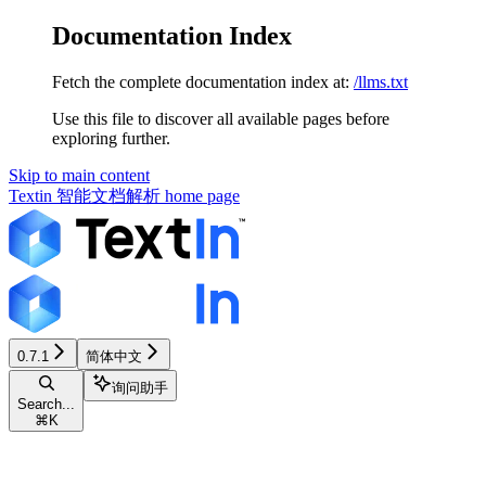
Documentation Index
Fetch the complete documentation index at:
/llms.txt
Use this file to discover all available pages before
exploring further.
Skip to main content
Textin 智能文档解析
home page
0.7.1
简体中文
询问助手
Search...
⌘
K